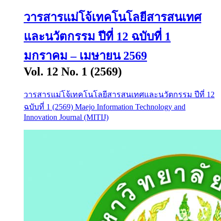
วารสารแม่โจ้เทคโนโลยีสารสนเทศ
และนวัตกรรม ปีที่ 12 ฉบับที่ 1
มกราคม – เมษายน 2569
Vol. 12 No. 1 (2569)
วารสารแม่โจ้เทคโนโลยีสารสนเทศและนวัตกรรม ปีที่ 12
ฉบับที่ 1 (2569) Maejo Information Technology and
Innovation Journal (MITIJ)