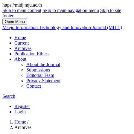
https://mitij.mju.ac.th
Skip to main content
Skip to main navigation menu
Skip to site
footer
Open Menu
Maejo Information Technology and Innovation Journal (MITIJ)
Home
Current
Archives
Publication Ethics
About
About the Journal
Submissions
Editorial Team
Privacy Statement
Contact
Search
Register
Login
Home
/
Archives