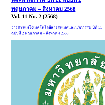
พฤษภาคม – สิงหาคม 2568
Vol. 11 No. 2 (2568)
วารสารแม่โจ้เทคโนโลยีสารสนเทศและนวัตกรรม ปีที่ 11
ฉบับที่ 2 พฤษภาคม – สิงหาคม 2568